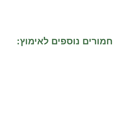
חמורים נוספים לאימוץ:
נאדר
דאסטי
נאדר נולד ב 9.3.23 בפורים. שמו
די העובד המסור והוותיק
 העמותה, מוסא, כמחווה
שבועות בלבד. הוא ננטש 
החשובה. נאדר הגיע כמו
ועדיין קרא לאמו כשהגיע
מתנה לא
למקלט. הוא
אמצו אותי
אמצו אותי