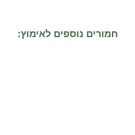
חמורים נוספים לאימוץ:
דוד
דוד נמצא קשור בסמוך לירושלים בגשם שוטף, בגיל 6 חודשים,
כאשר הוא לא יכול לזוז. הוא ברח כנראה מיישוב קרוב. הוא נמצא
על ידי
אמצו אותי
יאלון
יאלון הגיע אלינו בשנת 2018 יחד עם אימו, גלי שהייתה עוד בהיריון