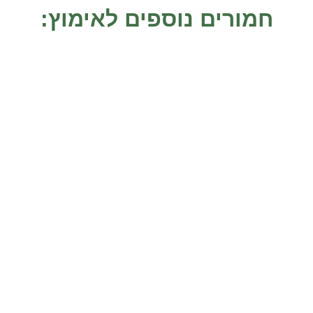
חמורים נוספים לאימוץ:
ג'וני
נמצא בחודש נובמבר 2019 משוטט עם אמו על הכביש המהיר
באזור אורנית. הוא היה חלש ותשוש ועל צווארו היה חבל. הוא כעת
משתקם במקלט
אמצו אותי
לילי
לילי ניצלה על ידנו ב-20 ביוני, 2002. היא והאתון נוספת שהייתה
עמה, ננטשו ונותרו לשוטט בעצמן. הן סבלו מהתעללות יומית על ידי
ילדים, אשר
אמצו אותי