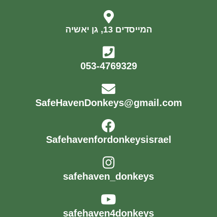
המייסדים 13, גן יאשיה
053-4769329
SafeHavenDonkeys@gmail.com
Safehavenfordonkeysisrael
safehaven_donkeys
safehaven4donkeys